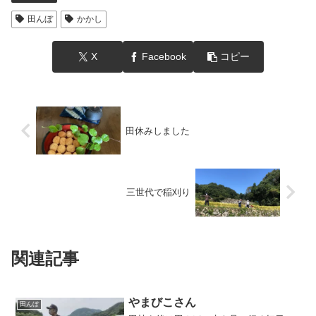
田んぼ
かかし
X
Facebook
コピー
田休みしました
三世代で稲刈り
関連記事
やまびこさん
田んぼ