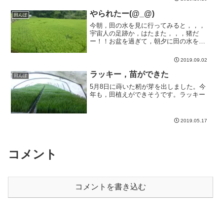
やられたー(@_@)
田んぼ
今朝，田の水を見に行ってみると，，，
宇宙人の足跡か，はたまた，，，猪だ
ー！！お盆を過ぎて，朝夕に田の水を見
に行くたびに，...
2019.09.02
ラッキー，苗ができた
田んぼ
5月8日に蒔いた籾が芽を出しました。今
年も，田植えができそうです。ラッキー
2019.05.17
コメント
コメントを書き込む