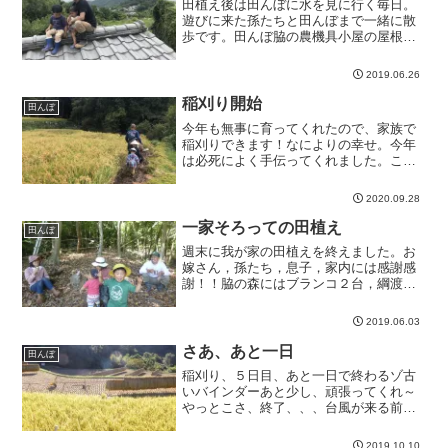
田植え後は田んぼに水を見に行く毎日。
遊びに来た孫たちと田んぼまで一緒に散
歩です。田んぼ脇の農機具小屋の屋根に
登って「おー...
2019.06.26
稲刈り開始
田んぼ
今年も無事に育ってくれたので、家族で
稲刈りできます！なによりの幸せ。今年
は必死によく手伝ってくれました。こち
らはカエルと...
2020.09.28
一家そろっての田植え
田んぼ
週末に我が家の田植えを終えました。お
嫁さん，孫たち，息子，家内には感謝感
謝！！脇の森にはブランコ２台，綱渡
り，はしごを設...
2019.06.03
さあ、あと一日
田んぼ
稲刈り、５日目、あと一日で終わるゾ古
いバインダーあと少し、頑張ってくれ～
やっとこさ、終了、、、台風が来る前に
稲刈りができ...
2019.10.10