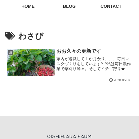
HOME
BLOG
CONTACT
わさび
おお久々の更新です
畑
家内が退職して１か月余り、、、毎日マ
スクづくりをしています^_^私は毎日農作
業で草刈り等々。そしてイチゴ狩り★籾
まき（稲...
2020.05.07