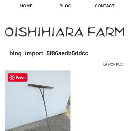
HOME
BLOG
CONTACT
blog_import_5f86aedb5ddcc
2020.10.26
Save