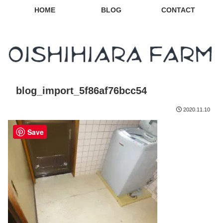
HOME
BLOG
CONTACT
blog_import_5f86af76bcc54
2020.11.10
Save