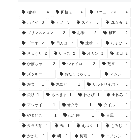
稲刈り
4
田植え
4
リニューアル
4
ハノイ
3
カメ
3
スイカ
3
洗面所
2
プリンスメロン
2
お米
2
椎茸
2
ゴーヤ
2
田んぼ
2
漆喰
2
なすび
2
きゅうり
2
いちご
2
オカン
2
水田
2
かぼちゃ
2
ジャイロ
2
芝餅
1
ズッキーニ
1
おたまじゃくし
1
マムシ
1
左官
1
泥落とし
1
サルトリイバラ
1
焼杉
1
らっきょ
1
わさび
1
田休み
1
アジサイ
1
オクラ
1
タイル
1
やまびこ
1
ぼた餅
1
台風
1
タラの芽
1
鴨
1
えぶり
1
もみじ
1
かかし
1
籾
1
梅雨
1
イノシシ
1