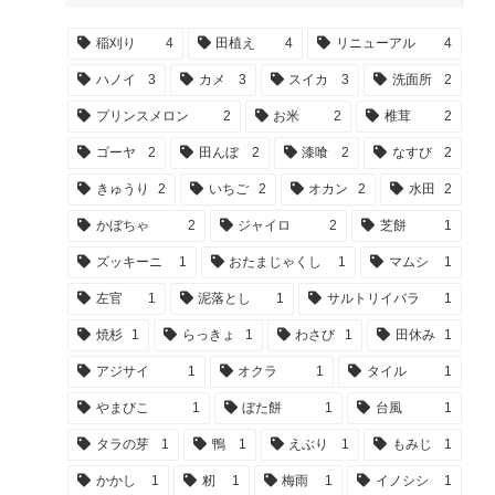
稲刈り
4
田植え
4
リニューアル
4
ハノイ
3
カメ
3
スイカ
3
洗面所
2
プリンスメロン
2
お米
2
椎茸
2
ゴーヤ
2
田んぼ
2
漆喰
2
なすび
2
きゅうり
2
いちご
2
オカン
2
水田
2
かぼちゃ
2
ジャイロ
2
芝餅
1
ズッキーニ
1
おたまじゃくし
1
マムシ
1
左官
1
泥落とし
1
サルトリイバラ
1
焼杉
1
らっきょ
1
わさび
1
田休み
1
アジサイ
1
オクラ
1
タイル
1
やまびこ
1
ぼた餅
1
台風
1
タラの芽
1
鴨
1
えぶり
1
もみじ
1
かかし
1
籾
1
梅雨
1
イノシシ
1