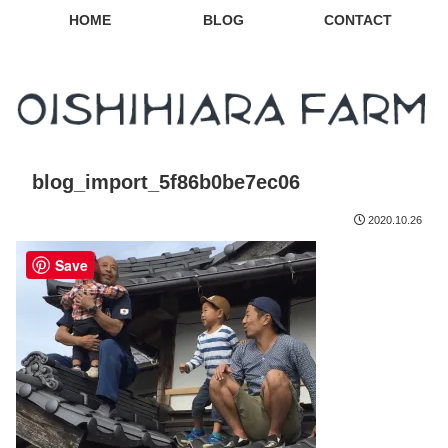
HOME
BLOG
CONTACT
blog_import_5f86b0be7ec06
2020.10.26
Save