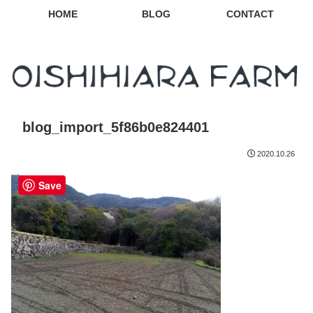
HOME
BLOG
CONTACT
blog_import_5f86b0e824401
2020.10.26
Save