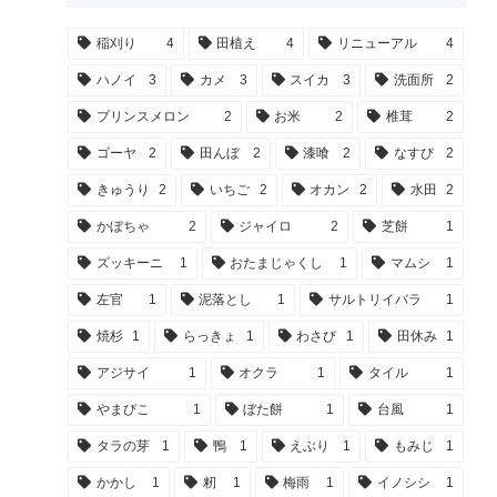
稲刈り
4
田植え
4
リニューアル
4
ハノイ
3
カメ
3
スイカ
3
洗面所
2
プリンスメロン
2
お米
2
椎茸
2
ゴーヤ
2
田んぼ
2
漆喰
2
なすび
2
きゅうり
2
いちご
2
オカン
2
水田
2
かぼちゃ
2
ジャイロ
2
芝餅
1
ズッキーニ
1
おたまじゃくし
1
マムシ
1
左官
1
泥落とし
1
サルトリイバラ
1
焼杉
1
らっきょ
1
わさび
1
田休み
1
アジサイ
1
オクラ
1
タイル
1
やまびこ
1
ぼた餅
1
台風
1
タラの芽
1
鴨
1
えぶり
1
もみじ
1
かかし
1
籾
1
梅雨
1
イノシシ
1