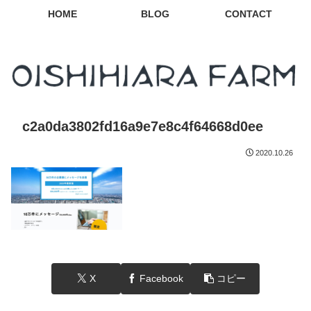
HOME
BLOG
CONTACT
c2a0da3802fd16a9e7e8c4f64668d0ee
2020.10.26
X
Facebook
コピー