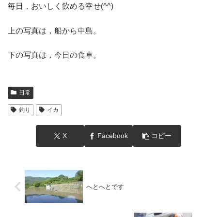
毎日，おいしく飲める幸せ(^^)
上の写真は，船から中島。
下の写真は，今日の食卓。
日常
釣り
イカ
X
Facebook
コピー
へとへとです