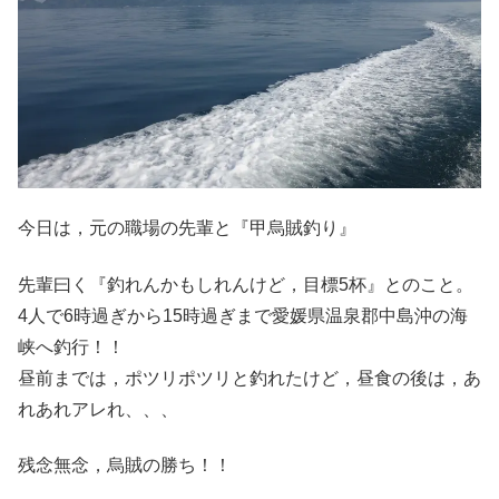
今日は，元の職場の先輩と『甲烏賊釣り』
先輩曰く『釣れんかもしれんけど，目標5杯』とのこと。
4人で6時過ぎから15時過ぎまで愛媛県温泉郡中島沖の海
峡へ釣行！！
昼前までは，ポツリポツリと釣れたけど，昼食の後は，あ
れあれアレれ、、、
残念無念，烏賊の勝ち！！