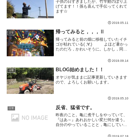
子供の日すぎましたが、竹竿鯉のぼり上
げてます！！孫も喜んで手伝ってくれて
ます☆
2019.05.11
帰ってみると，，，Ⅱ
日常
帰ってみると前の畑に移植していたイチ
ゴが枯れている( ;∀;) よほど暑かっ
たのだろ，かわいそうに。しかし，同じ
日に...
2019.09.14
BLOG始めました！！
日常
オヤジが気ままに記事更新していきます
ので、よろしくお願いします。
2019.05.10
反省、猛省です。
日常
昨夜のこと。亀に煮干しをやっていて、
『はあ～』あれおかしい変だ何か違う。
自分のやっていることと，亀にしている
こと、亀に求...
2019.07.18