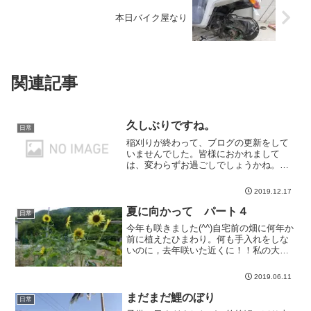
本日バイク屋なり
関連記事
久しぶりですね。
日常
稲刈りが終わって、ブログの更新をして
いませんでした。皆様におかれまして
は、変わらずお過ごしでしょうかね。親
父は、稲の収穫...
2019.12.17
夏に向かって パート４
日常
今年も咲きました(^^)自宅前の畑に何年か
前に植えたひまわり。何も手入れをしな
いのに，去年咲いた近くに！！私の大好
きな花...
2019.06.11
まだまだ鯉のぼり
日常