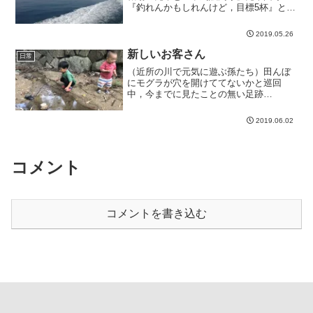
『釣れんかもしれんけど，目標5杯』との
こと。4人で...
2019.05.26
新しいお客さん
日常
（近所の川で元気に遊ぶ孫たち）田んぼ
にモグラが穴を開けててないかと巡回
中，今までに見たことの無い足跡
が、、、なんじゃこり...
2019.06.02
コメント
コメントを書き込む