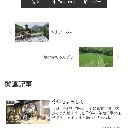
X
Facebook
コピー
やまびこさん
亀の赤ちゃんゲット
関連記事
今年もよろしく
日常
元旦、手作り門松とともに家族写真！家
族がまた増えました(^^)年末年始行事の様
子です！まずは畑の裏山の大木伐採。現
場監督...