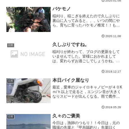
2020.01.08
バケモノ
日常
稲刈り、稲こぎを終えたので久しぶりに
裏山に入ってみると、、、いつの間にや
ら、育ちに育ったバケモノ椎茸！！もう
少し頻繁に様...
2020.11.08
久しぶりですね。
日常
稲刈りが終わって、ブログの更新をして
いませんでした。皆様におかれまして
は、変わらずお過ごしでしょうかね。親
父は、稲の収穫...
2019.12.17
本日バイク屋なり
日常
最近，愛車のジャイロキャノピーが４０K
ｍ/ｈ以上で走ると，エンジン音が大きく
なりスピードが出んくなる。雨で農作業
はできん...
2019.05.28
久々のご褒美
日常
今日は，漁師のつもり！！今日は，元の
職場の先輩と『甲烏賊釣り』先輩曰く