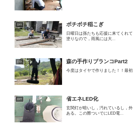
ボチボチ稲こぎ
DIY
日曜日は孫たちも応援に来てくれて，
塗りなので，雨風には大...
森の手作りブランコPart2
DIY
今度はタイヤで作りました！！最初
省エネLED化
DIY
玄関灯が暗いし，汚れているし，外
ある。この際ついでにLED電...