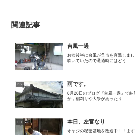
関連記事
台風一過
DIY
お盆後半に台風が呉市を直撃しまし
吹いていたので通過時にはどう...
雨です。
DIY
8月20日のブログ『台風一過』で
が，稲刈りや大祭があったり...
本日、左官なり
DIY
オヤジの秘密基地を改造中！！まず