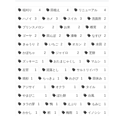
稲刈り
4
田植え
4
リニューアル
4
ハノイ
3
カメ
3
スイカ
3
洗面所
2
プリンスメロン
2
お米
2
椎茸
2
ゴーヤ
2
田んぼ
2
漆喰
2
なすび
2
きゅうり
2
いちご
2
オカン
2
水田
2
かぼちゃ
2
ジャイロ
2
芝餅
1
ズッキーニ
1
おたまじゃくし
1
マムシ
1
左官
1
泥落とし
1
サルトリイバラ
1
焼杉
1
らっきょ
1
わさび
1
田休み
1
アジサイ
1
オクラ
1
タイル
1
やまびこ
1
ぼた餅
1
台風
1
タラの芽
1
鴨
1
えぶり
1
もみじ
1
かかし
1
籾
1
梅雨
1
イノシシ
1