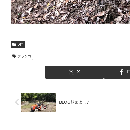
DIY
ブランコ
X
F
BLOG始めました！！