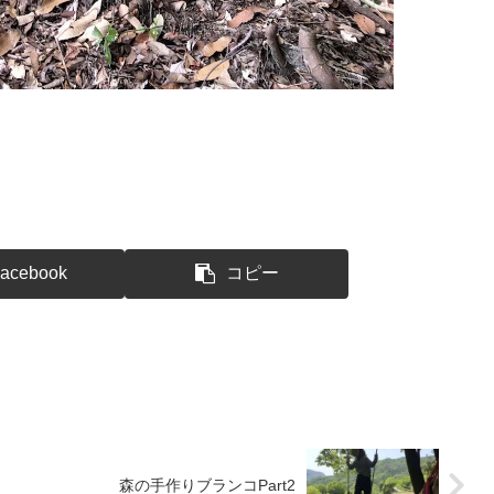
acebook
コピー
森の手作りブランコPart2