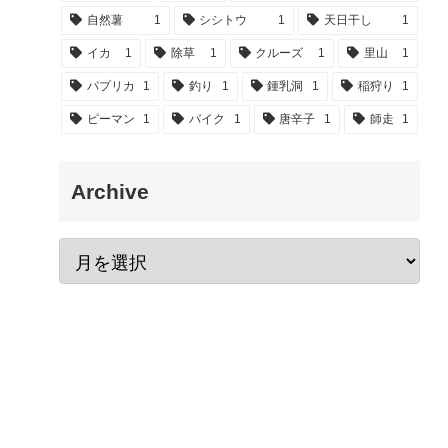
自然薯
1
シシトウ
1
天日干し
1
イカ
1
除草
1
クルーズ
1
里山
1
パプリカ
1
釣り
1
鍾乳洞
1
稲狩り
1
ピーマン
1
バイク
1
唐辛子
1
師走
1
Archive