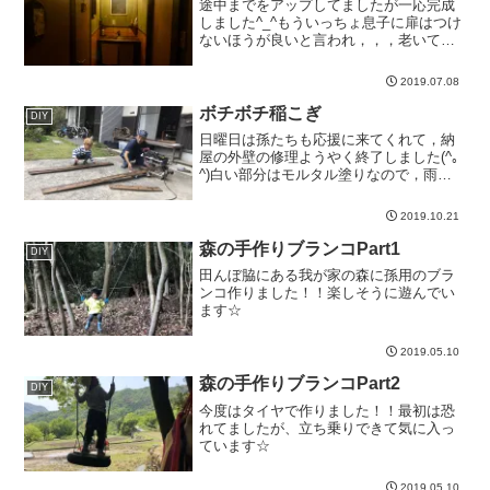
途中までをアップしてましたが一応完成
しました^_^もういっちょ息子に扉はつけ
ないほうが良いと言われ，，，老いては
子に従え...
2019.07.08
ボチボチ稲こぎ
DIY
日曜日は孫たちも応援に来てくれて，納
屋の外壁の修理ようやく終了しました(^｡
^)白い部分はモルタル塗りなので，雨風
には大...
2019.10.21
森の手作りブランコPart1
DIY
田んぼ脇にある我が家の森に孫用のブラ
ンコ作りました！！楽しそうに遊んでい
ます☆
2019.05.10
森の手作りブランコPart2
DIY
今度はタイヤで作りました！！最初は恐
れてましたが、立ち乗りできて気に入っ
ています☆
2019.05.10