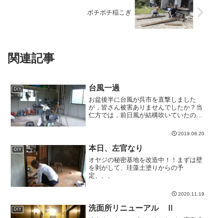
ボチボチ稲こぎ
関連記事
台風一過
DIY
お盆後半に台風が呉市を直撃しました
が，皆さん被害ありませんでしたか？当
仁方では，前日風が結構吹いていたので
通過時にはどう...
2019.08.20
本日、左官なり
DIY
オヤジの秘密基地を改造中！！まずは壁
を剥がして、珪藻土塗りからの予
定、、、
2020.11.19
洗面所リニューアル Ⅱ
DIY