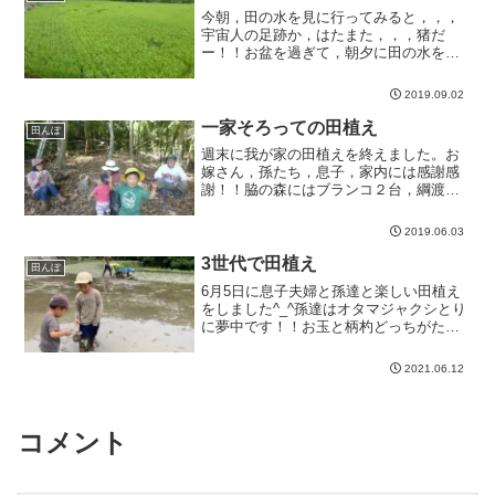
今朝，田の水を見に行ってみると，，，
宇宙人の足跡か，はたまた，，，猪だ
ー！！お盆を過ぎて，朝夕に田の水を見
に行くたびに，...
2019.09.02
一家そろっての田植え
田んぼ
週末に我が家の田植えを終えました。お
嫁さん，孫たち，息子，家内には感謝感
謝！！脇の森にはブランコ２台，綱渡
り，はしごを設...
2019.06.03
3世代で田植え
田んぼ
6月5日に息子夫婦と孫達と楽しい田植え
をしました^_^孫達はオタマジャクシとり
に夢中です！！お玉と柄杓どっちがたく
さんと...
2021.06.12
コメント