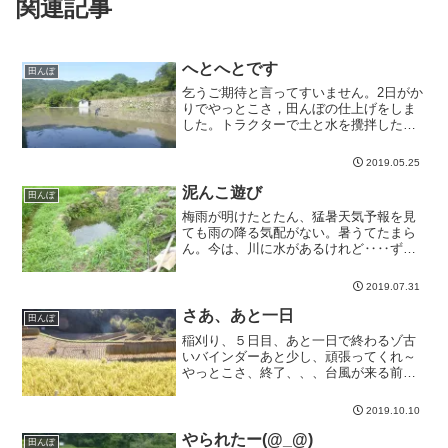
関連記事
へとへとです
田んぼ
乞うご期待と言ってすいません。2日がか
りでやっとこさ，田んぼの仕上げをしま
した。トラクターで土と水を攪拌した
後，田んぼの...
2019.05.25
泥んこ遊び
田んぼ
梅雨が明けたとたん、猛暑天気予報を見
ても雨の降る気配がない。暑うてたまら
ん。今は、川に水があるけれど‥‥ずっ
と昔，呉市も...
2019.07.31
さあ、あと一日
田んぼ
稲刈り、５日目、あと一日で終わるゾ古
いバインダーあと少し、頑張ってくれ～
やっとこさ、終了、、、台風が来る前に
稲刈りができ...
2019.10.10
やられたー(@_@)
田んぼ