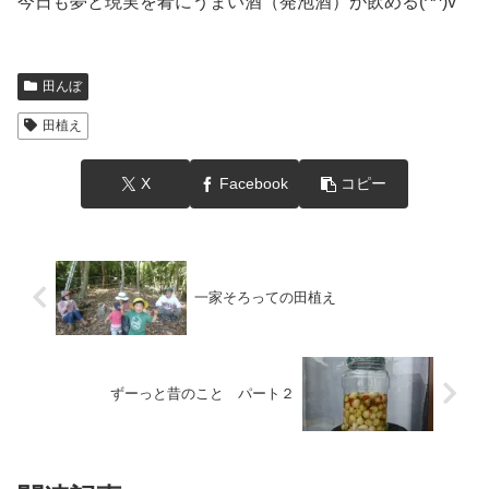
今日も夢と現実を肴にうまい酒（発泡酒）が飲める(^^)v
田んぼ
田植え
X
Facebook
コピー
一家そろっての田植え
ずーっと昔のこと パート２