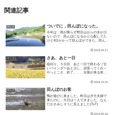
関連記事
ついでに，田んぼになった。
田んぼ
今年は，雨が降らず野呂山からの水が少
ないので，田んぼになるかと心配してた
けど4日かかって田んぼができた。田んぼ
を見ながら...
2019.05.17
さあ、あと一日
田んぼ
稲刈り、５日目、あと一日で終わるゾ古
いバインダーあと少し、頑張ってくれ～
やっとこさ、終了、、、台風が来る前に
稲刈りができ...
2019.10.10
田んぼのお客
田んぼ
鴨が遊びに来ました。昨日は夕方夫婦で
来たのに，今日は一人できました。なん
だかさみしそうに見えました(ToT)
2019.05.16