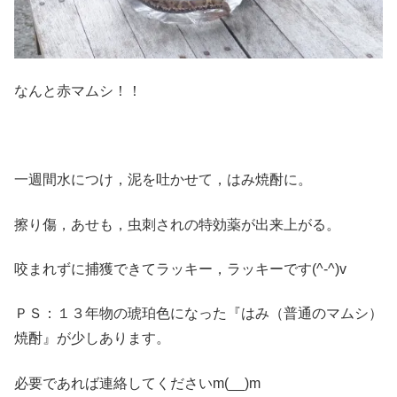
なんと赤マムシ！！
一週間水につけ，泥を吐かせて，はみ焼酎に。
擦り傷，あせも，虫刺されの特効薬が出来上がる。
咬まれずに捕獲できてラッキー，ラッキーです(^-^)v
ＰＳ：１３年物の琥珀色になった『はみ（普通のマムシ）
焼酎』が少しあります。
必要であれば連絡してくださいm(__)m