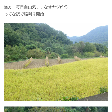
当方，毎日自由気ままなオヤジ(^ ^)
ってな訳で稲刈り開始！！