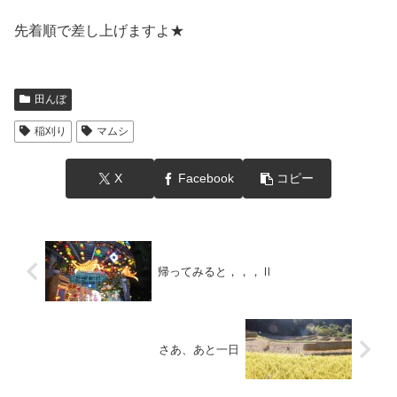
先着順で差し上げますよ★
田んぼ
稲刈り
マムシ
X
Facebook
コピー
帰ってみると，，，Ⅱ
さあ、あと一日