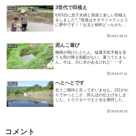
3世代で田植え
田んぼ
6月5日に息子夫婦と孫達と楽しい田植え
をしました^_^孫達はオタマジャクシとり
に夢中です！！お玉と柄杓どっちがたく
さんと...
2021.06.12
泥んこ遊び
田んぼ
梅雨が明けたとたん、猛暑天気予報を見
ても雨の降る気配がない。暑うてたまら
ん。今は、川に水があるけれど‥‥ずっ
と昔，呉市も...
2019.07.31
へとへとです
田んぼ
乞うご期待と言ってすいません。2日がか
りでやっとこさ，田んぼの仕上げをしま
した。トラクターで土と水を攪拌した
後，田んぼの...
2019.05.25
コメント