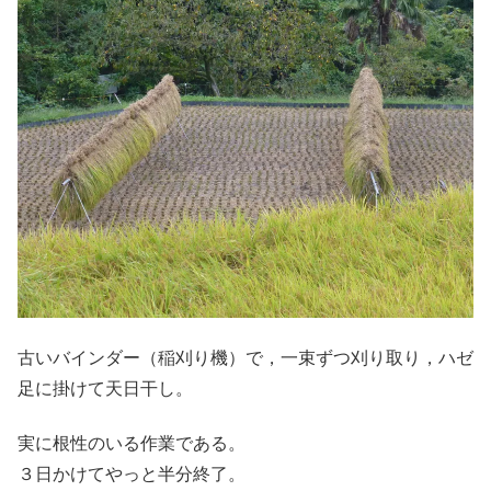
古いバインダー（稲刈り機）で，一束ずつ刈り取り，ハゼ
足に掛けて天日干し。
実に根性のいる作業である。
３日かけてやっと半分終了。