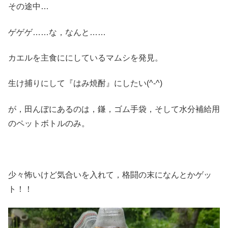
その途中…
ゲゲゲ……な，なんと……
カエルを主食ににしているマムシを発見。
生け捕りにして『はみ焼酎』にしたい(^-^)
が，田んぼにあるのは，鎌，ゴム手袋，そして水分補給用
のペットボトルのみ。
少々怖いけど気合いを入れて，格闘の末になんとかゲッ
ト！！