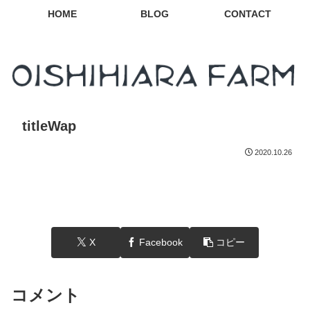
HOME
BLOG
CONTACT
titleWap
2020.10.26
X
Facebook
コピー
コメント